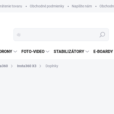
vrátenie tovaru
Obchodné podmienky
Napíšte nám
Obchodné
Hľadať
DRONY
FOTO-VIDEO
STABILIZÁTORY
E-BOARDY
ta360
Insta360 X3
Doplnky