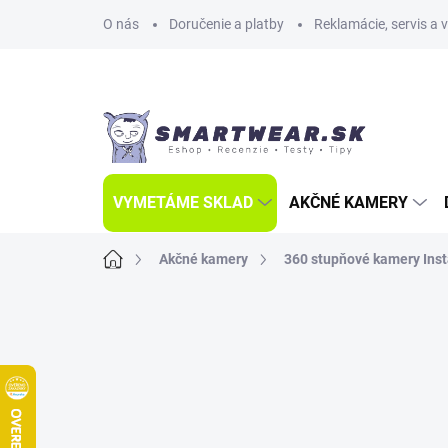
Prejsť
O nás
Doručenie a platby
Reklamácie, servis a 
na
obsah
VYMETÁME SKLAD
AKČNÉ KAMERY
Domov
Akčné kamery
360 stupňové kamery Ins