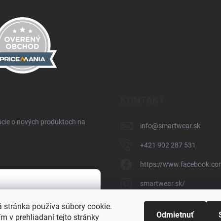
KONTAKT
ácie o nových produktoch na
info
@
smartwear.sk
+421 902 287 531
https://www.facebook.co
smartwear.sk/
https://www.youtube.c
 stránka používa súbory cookie.
h údajov
Odmietnuť
 v prehliadaní tejto stránky