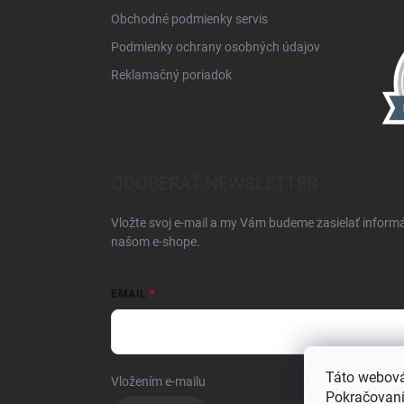
Obchodné podmienky servis
Podmienky ochrany osobných údajov
Reklamačný poriadok
ODOBERAŤ NEWSLETTER
Vložte svoj e-mail a my Vám budeme zasielať inform
našom e-shope.
EMAIL
Táto webová
Vložením e-mailu
súhlasíte so spracúvaním osobnýc
Pokračovaním