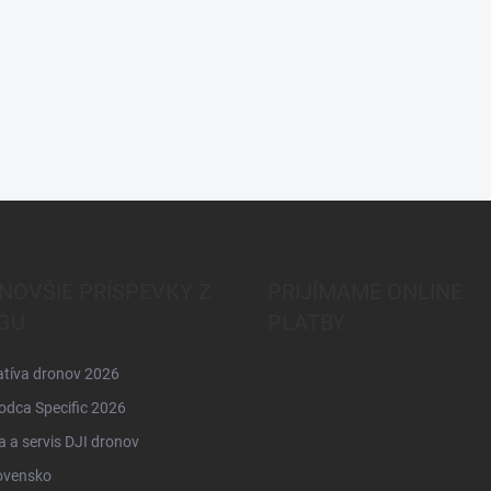
NOVŠIE PRÍSPEVKY Z
PRIJÍMAME ONLINE
GU
PLATBY
atíva dronov 2026
odca Specific 2026
 a servis DJI dronov
ovensko