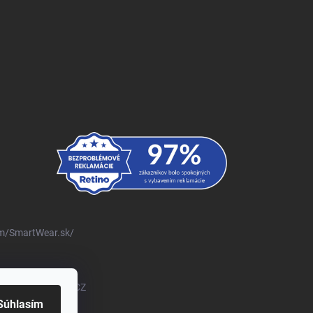
m/SmartWear.sk/
om/@SmartWearSKCZ
Súhlasím