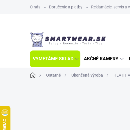
Prejsť
O nás
Doručenie a platby
Reklamácie, servis a 
na
obsah
VYMETÁME SKLAD
AKČNÉ KAMERY
Domov
Ostatné
Ukončená výroba
HEATIT A