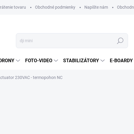
vrátenie tovaru
Obchodné podmienky
Napíšte nám
Obchodné
Hľadať
DRONY
FOTO-VIDEO
STABILIZÁTORY
E-BOARDY
ctuator 230VAC - termopohon NC