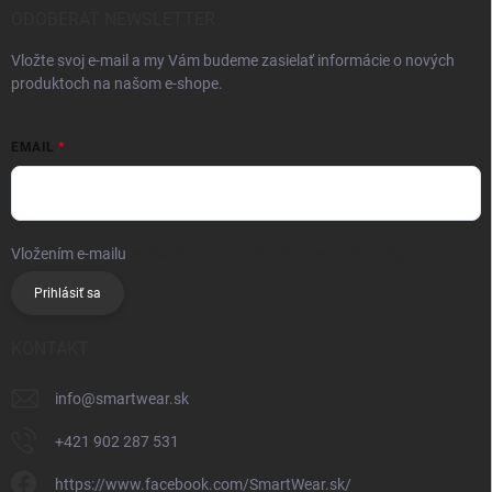
ODOBERAŤ NEWSLETTER
Vložte svoj e-mail a my Vám budeme zasielať informácie o nových
produktoch na našom e-shope.
EMAIL
Vložením e-mailu
súhlasíte so spracúvaním osobných údajov
Prihlásiť sa
KONTAKT
info
@
smartwear.sk
+421 902 287 531
https://www.facebook.com/SmartWear.sk/