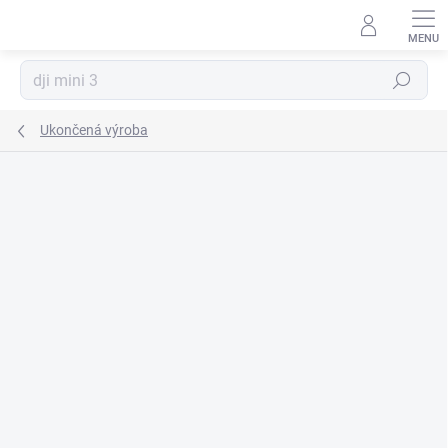
Prejsť
na
obsah
Hľadať
Ukončená výroba