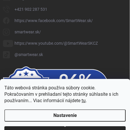
+421 902 287 531
https://www.facebook.com/SmartWear.sk/
smartwear.sk/
https://www.youtube.com/@SmartWearSKCZ
@smartwear.sk
Táto webová stránka používa súbory cookie.
Pokračovaním v prehliadaní tejto stránky súhlasíte s ich
používaním... Viac informácií nájdete
tu
.
Nastavenie
Copyright 2026
SmartWear - Eshop
. Všetky práva vyhradené.
Upraviť