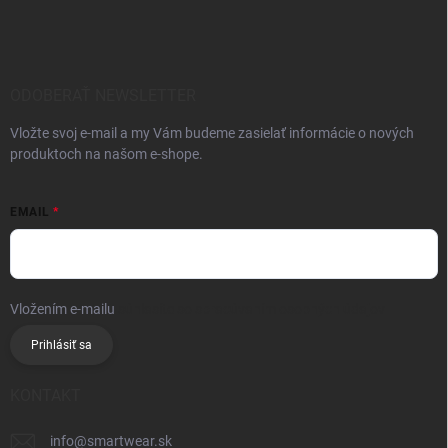
ODOBERAŤ NEWSLETTER
Vložte svoj e-mail a my Vám budeme zasielať informácie o nových
produktoch na našom e-shope.
EMAIL
Vložením e-mailu
súhlasíte so spracúvaním osobných údajov
Prihlásiť sa
KONTAKT
info
@
smartwear.sk