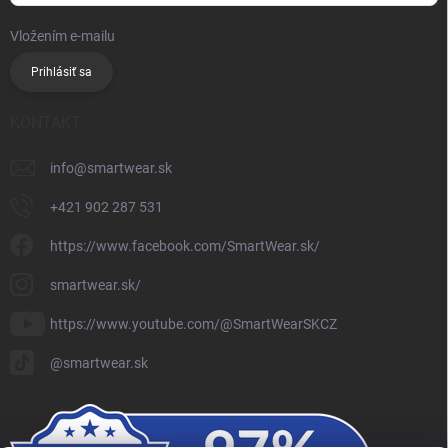
Vložením e-mailu
súhlasíte so spracúvaním osobných údajov
Prihlásiť sa
KONTAKT
info
@
smartwear.sk
+421 902 287 531
https://www.facebook.com/SmartWear.sk/
smartwear.sk/
https://www.youtube.com/@SmartWearSKCZ
@smartwear.sk