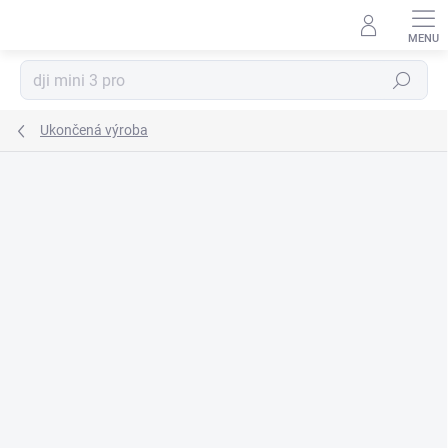
Prejsť
na
obsah
Hľadať
Ukončená výroba