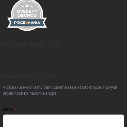
PRIJÍMAME ONLINE PLATBY
ODOBERAŤ NEWSLETTER
Vložte svoj e-mail a my Vám budeme zasielať informácie o nových
produktoch na našom e-shope.
EMAIL