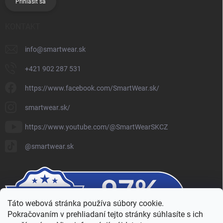
Prihlásiť sa
KONTAKT
info
@
smartwear.sk
+421 902 287 531
https://www.facebook.com/SmartWear.sk/
smartwear.sk/
https://www.youtube.com/@SmartWearSKCZ
@smartwear.sk
Táto webová stránka používa súbory cookie.
Pokračovaním v prehliadaní tejto stránky súhlasíte s ich