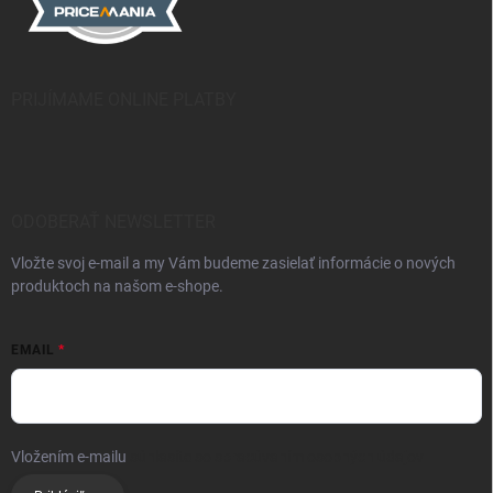
PRIJÍMAME ONLINE PLATBY
ODOBERAŤ NEWSLETTER
Vložte svoj e-mail a my Vám budeme zasielať informácie o nových
produktoch na našom e-shope.
EMAIL
Vložením e-mailu
súhlasíte so spracúvaním osobných údajov