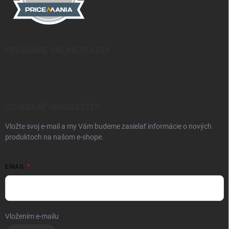
PRIJÍMAME ONLINE PLATBY
ODOBERAŤ NEWSLETTER
Vložte svoj e-mail a my Vám budeme zasielať informácie o nových
produktoch na našom e-shope.
EMAIL
Vložením e-mailu
súhlasíte so spracúvaním osobných údajov