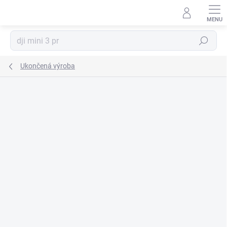
Prejsť
na
obsah
Hľadať
Ukončená výroba