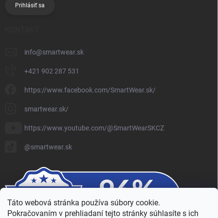
Prihlásiť sa
KONTAKT
info
@
smartwear.sk
+421 902 287 531
https://www.facebook.com/SmartWear.sk/
smartwear.sk/
https://www.youtube.com/@SmartWearSKCZ
@smartwear.sk
Táto webová stránka používa súbory cookie.
Pokračovaním v prehliadaní tejto stránky súhlasíte s ich