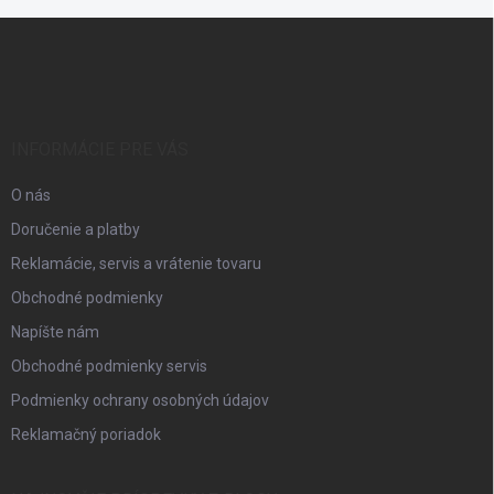
Z
á
p
ä
t
i
INFORMÁCIE PRE VÁS
e
O nás
Doručenie a platby
Reklamácie, servis a vrátenie tovaru
Obchodné podmienky
Napíšte nám
Obchodné podmienky servis
Podmienky ochrany osobných údajov
Reklamačný poriadok