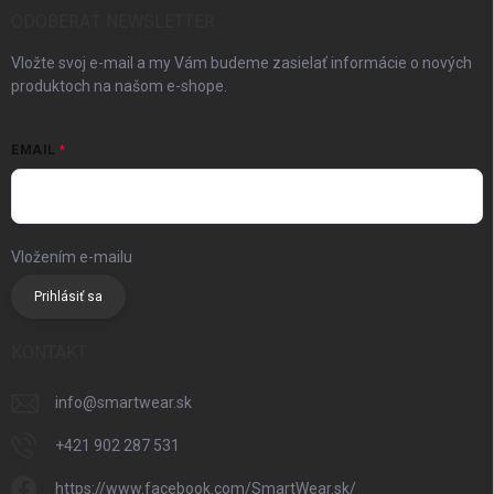
ODOBERAŤ NEWSLETTER
Vložte svoj e-mail a my Vám budeme zasielať informácie o nových
produktoch na našom e-shope.
EMAIL
Vložením e-mailu
súhlasíte so spracúvaním osobných údajov
Prihlásiť sa
KONTAKT
info
@
smartwear.sk
+421 902 287 531
https://www.facebook.com/SmartWear.sk/