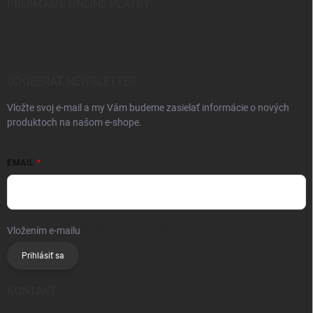
PRIJÍMAME ONLINE PLATBY
ODOBERAŤ NEWSLETTER
Vložte svoj e-mail a my Vám budeme zasielať informácie o nových
produktoch na našom e-shope.
EMAIL
Vložením e-mailu
súhlasíte so spracúvaním osobných údajov
Prihlásiť sa
KONTAKT