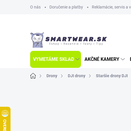
Prejsť
O nás
Doručenie a platby
Reklamácie, servis a 
na
obsah
VYMETÁME SKLAD
AKČNÉ KAMERY
Domov
Drony
DJI drony
Staršie drony DJI