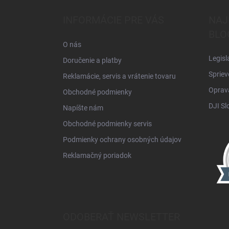
p
ä
INFORMÁCIE PRE VÁS
NAJ
t
BLO
i
O nás
e
Legisl
Doručenie a platby
Spriev
Reklamácie, servis a vrátenie tovaru
Oprava
Obchodné podmienky
DJI Sl
Napíšte nám
Obchodné podmienky servis
Podmienky ochrany osobných údajov
Reklamačný poriadok
ODOBERAŤ NEWSLETTER