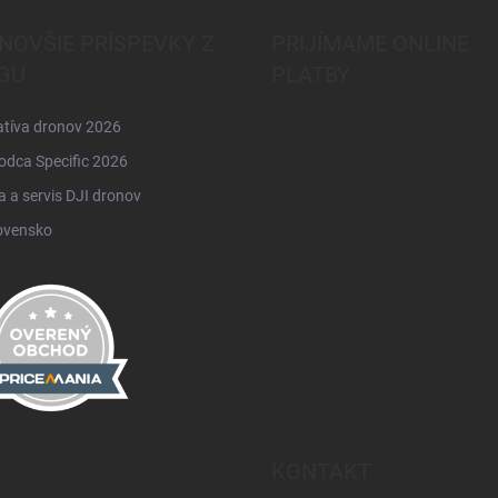
NOVŠIE PRÍSPEVKY Z
PRIJÍMAME ONLINE
GU
PLATBY
atíva dronov 2026
odca Specific 2026
 a servis DJI dronov
ovensko
KONTAKT