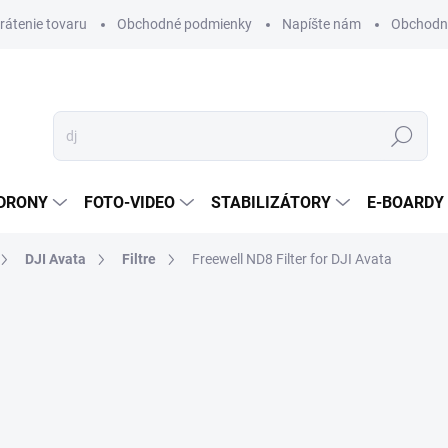
vrátenie tovaru
Obchodné podmienky
Napíšte nám
Obchodné
Hľadať
DRONY
FOTO-VIDEO
STABILIZÁTORY
E-BOARDY
DJI Avata
Filtre
Freewell ND8 Filter for DJI Avata