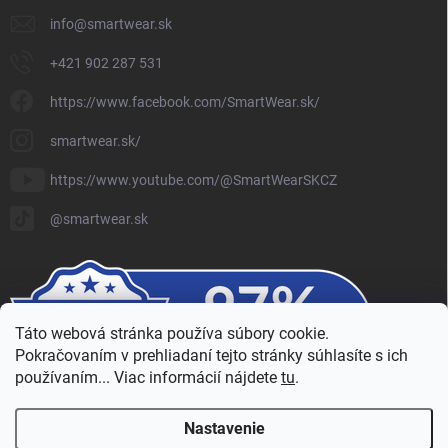
info
@
smartwear.sk
+421 902 287 531
https://www.facebook.com/SmartWear.sk/
smartwear.sk/
https://www.youtube.com/@SmartWearSKCZ
@smartwear.sk
Táto webová stránka používa súbory cookie.
Pokračovaním v prehliadaní tejto stránky súhlasíte s ich
používaním... Viac informácií nájdete
tu
.
Nastavenie