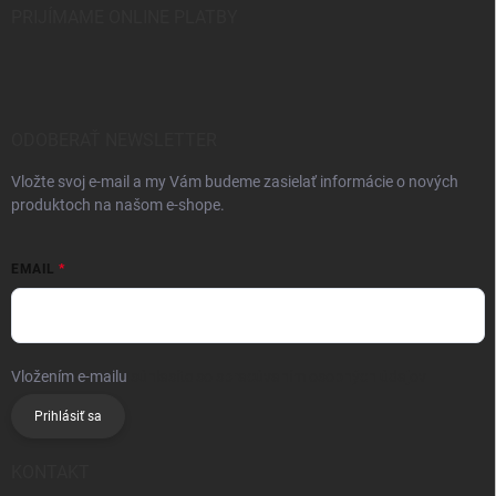
PRIJÍMAME ONLINE PLATBY
ODOBERAŤ NEWSLETTER
Vložte svoj e-mail a my Vám budeme zasielať informácie o nových
produktoch na našom e-shope.
EMAIL
Vložením e-mailu
súhlasíte so spracúvaním osobných údajov
Prihlásiť sa
KONTAKT