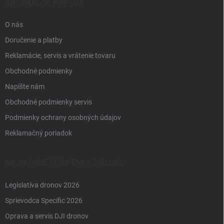
i
INFORMÁCIE PRE VÁS
e
O nás
Doručenie a platby
Reklamácie, servis a vrátenie tovaru
Obchodné podmienky
Napíšte nám
Obchodné podmienky servis
Podmienky ochrany osobných údajov
Reklamačný poriadok
NAJNOVŠIE PRÍSPEVKY Z BLOGU
Legislatíva dronov 2026
Sprievodca Specific 2026
Oprava a servis DJI dronov