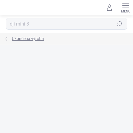
Prejsť
na
obsah
Hľadať
Ukončená výroba