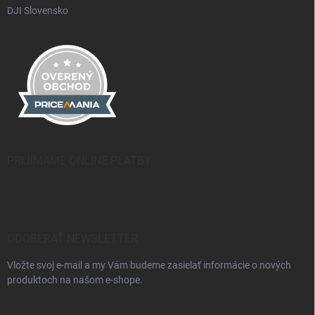
DJI Slovensko
PRIJÍMAME ONLINE PLATBY
ODOBERAŤ NEWSLETTER
Vložte svoj e-mail a my Vám budeme zasielať informácie o nových
produktoch na našom e-shope.