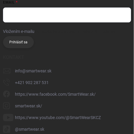
EMAIL
Vložením e-mailu
súhlasíte so spracúvaním osobných údajov
Prihlásiť sa
KONTAKT
info
@
smartwear.sk
+421 902 287 531
https://www.facebook.com/SmartWear.sk/
smartwear.sk/
https://www.youtube.com/@SmartWearSKCZ
@smartwear.sk