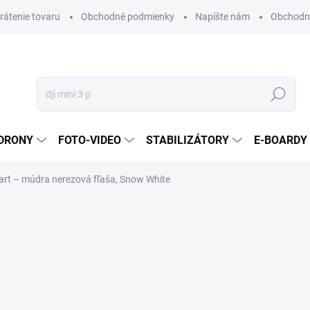
vrátenie tovaru
Obchodné podmienky
Napíšte nám
Obchodné
Hľadať
DRONY
FOTO-VIDEO
STABILIZÁTORY
E-BOARDY
rt – múdra nerezová fľaša, Snow White