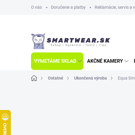
Prejsť
O nás
Doručenie a platby
Reklamácie, servis a 
na
obsah
VYMETÁME SKLAD
AKČNÉ KAMERY
Domov
Ostatné
Ukončená výroba
Equa Sma