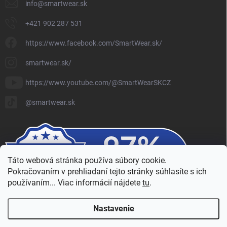
info
@
smartwear.sk
+421 902 287 531
https://www.facebook.com/SmartWear.sk/
smartwear.sk/
https://www.youtube.com/@SmartWearSKCZ
@smartwear.sk
Táto webová stránka používa súbory cookie.
Pokračovaním v prehliadaní tejto stránky súhlasíte s ich
používaním... Viac informácií nájdete
tu
.
Nastavenie