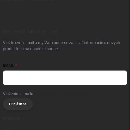
ODOBERAŤ NEWSLETTER
Vložte svoj e-mail a my Vám budeme zasielať informácie o nových
produktoch na našom e-shope.
EMAIL
Vložením e-mailu
súhlasíte so spracúvaním osobných údajov
Prihlásiť sa
KONTAKT