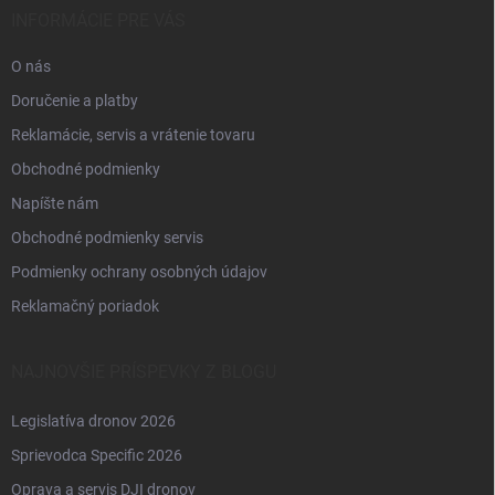
i
INFORMÁCIE PRE VÁS
e
O nás
Doručenie a platby
Reklamácie, servis a vrátenie tovaru
Obchodné podmienky
Napíšte nám
Obchodné podmienky servis
Podmienky ochrany osobných údajov
Reklamačný poriadok
NAJNOVŠIE PRÍSPEVKY Z BLOGU
Legislatíva dronov 2026
Sprievodca Specific 2026
Oprava a servis DJI dronov