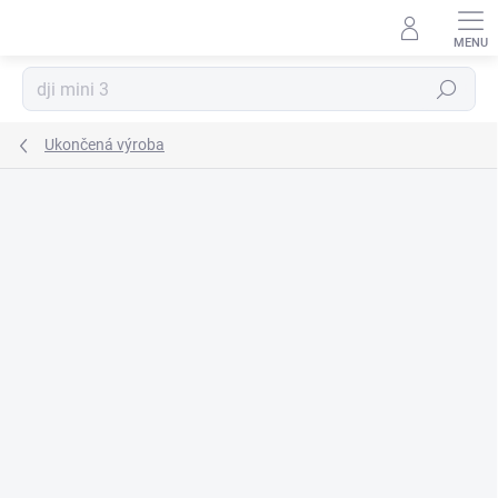
Prejsť
na
obsah
Hľadať
Ukončená výroba