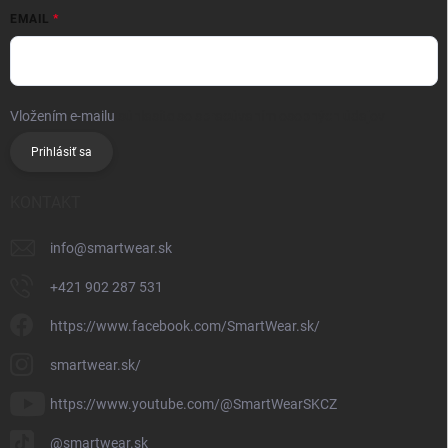
EMAIL
Vložením e-mailu
súhlasíte so spracúvaním osobných údajov
Prihlásiť sa
KONTAKT
info
@
smartwear.sk
+421 902 287 531
https://www.facebook.com/SmartWear.sk/
smartwear.sk/
https://www.youtube.com/@SmartWearSKCZ
@smartwear.sk