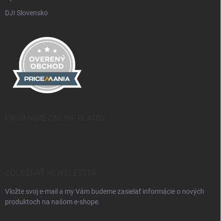
DJI Slovensko
PRIJÍMAME ONLINE PLATBY
ODOBERAŤ NEWSLETTER
Vložte svoj e-mail a my Vám budeme zasielať informácie o nových
produktoch na našom e-shope.