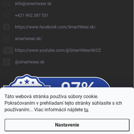
info
@
smartwear.sk
+421 902 287 531
https://www.facebook.com/SmartWear.sk/
smartwear.sk/
https://www.youtube.com/@SmartWearSKCZ
@smartwear.sk
Táto webová stránka používa súbory cookie.
Pokračovaním v prehliadaní tejto stránky súhlasíte s ich
používaním... Viac informácií nájdete
tu
.
Nastavenie