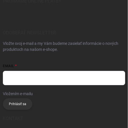
PRIJÍMAME ONLINE PLATBY
ODOBERAŤ NEWSLETTER
Vložte svoj e-mail a my Vám budeme zasielať informácie o nových
produktoch na našom e-shope.
EMAIL
Vložením e-mailu
súhlasíte so spracúvaním osobných údajov
Prihlásiť sa
KONTAKT