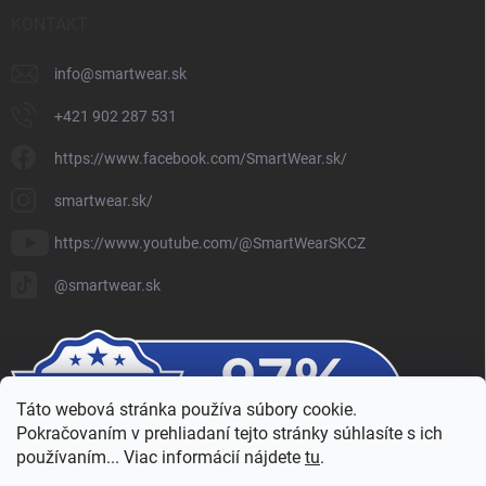
KONTAKT
info
@
smartwear.sk
+421 902 287 531
https://www.facebook.com/SmartWear.sk/
smartwear.sk/
https://www.youtube.com/@SmartWearSKCZ
@smartwear.sk
Táto webová stránka používa súbory cookie.
Pokračovaním v prehliadaní tejto stránky súhlasíte s ich
používaním... Viac informácií nájdete
tu
.