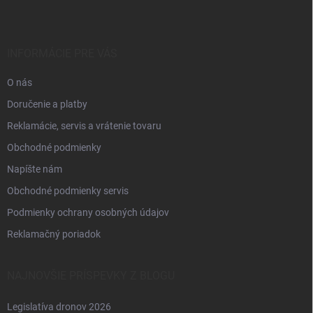
p
ä
t
i
INFORMÁCIE PRE VÁS
e
O nás
Doručenie a platby
Reklamácie, servis a vrátenie tovaru
Obchodné podmienky
Napíšte nám
Obchodné podmienky servis
Podmienky ochrany osobných údajov
Reklamačný poriadok
NAJNOVŠIE PRÍSPEVKY Z BLOGU
Legislatíva dronov 2026