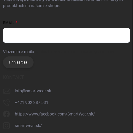
produktoch na našom e-shope.
EMAIL
Vložením e-mailu
súhlasíte so spracúvaním osobných údajov
Prihlásiť sa
KONTAKT
info
@
smartwear.sk
+421 902 287 531
https://www.facebook.com/SmartWear.sk/
smartwear.sk/