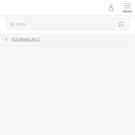
Prejsť
na
obsah
Hľadať
DJI Mavic Air 2