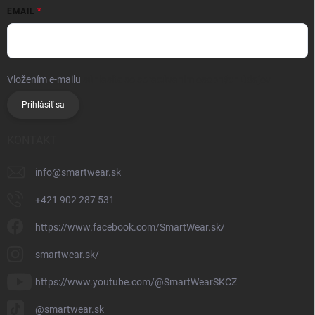
EMAIL
Vložením e-mailu
súhlasíte so spracúvaním osobných údajov
Prihlásiť sa
KONTAKT
info
@
smartwear.sk
+421 902 287 531
https://www.facebook.com/SmartWear.sk/
smartwear.sk/
https://www.youtube.com/@SmartWearSKCZ
@smartwear.sk