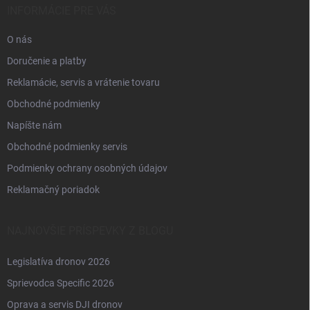
i
INFORMÁCIE PRE VÁS
e
O nás
Doručenie a platby
Reklamácie, servis a vrátenie tovaru
Obchodné podmienky
Napíšte nám
Obchodné podmienky servis
Podmienky ochrany osobných údajov
Reklamačný poriadok
NAJNOVŠIE PRÍSPEVKY Z BLOGU
Legislatíva dronov 2026
Sprievodca Specific 2026
Oprava a servis DJI dronov