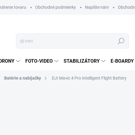
vrátenie tovaru
Obchodné podmienky
Napíšte nám
Obchodné
Hľadať
DRONY
FOTO-VIDEO
STABILIZÁTORY
E-BOARDY
Batérie a nabíjačky
DJI Mavic 4 Pro Intelligent Flight Battery