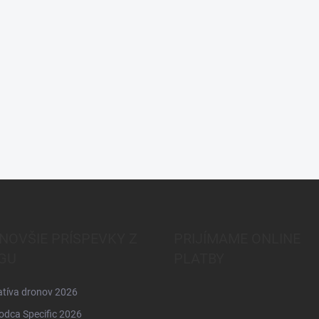
NOVŠIE PRÍSPEVKY Z
PRIJÍMAME ONLINE
GU
PLATBY
atíva dronov 2026
odca Specific 2026