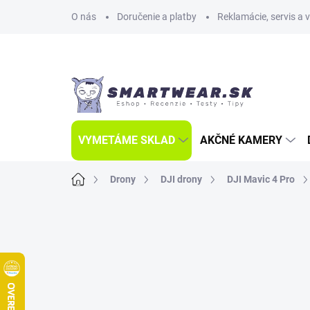
Prejsť
O nás
Doručenie a platby
Reklamácie, servis a 
na
obsah
VYMETÁME SKLAD
AKČNÉ KAMERY
Domov
Drony
DJI drony
DJI Mavic 4 Pro