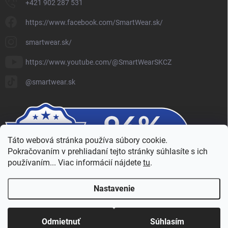
+421 902 287 531
https://www.facebook.com/SmartWear.sk/
smartwear.sk/
https://www.youtube.com/@SmartWearSKCZ
@smartwear.sk
Táto webová stránka používa súbory cookie.
Pokračovaním v prehliadaní tejto stránky súhlasíte s ich
používaním... Viac informácií nájdete
tu
.
Nastavenie
Copyright 2026
SmartWear - Eshop
. Všetky práva vyhradené.
Upraviť
nastavenie cookies
Odmietnuť
Súhlasím