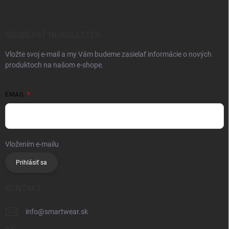
ODOBERAŤ NEWSLETTER
Vložte svoj e-mail a my Vám budeme zasielať informácie o nových
produktoch na našom e-shope.
EMAIL
Vložením e-mailu
súhlasíte so spracúvaním osobných údajov
Prihlásiť sa
KONTAKT
info
@
smartwear.sk