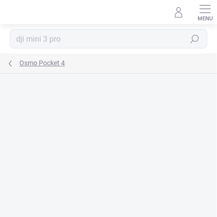
Prejsť
na
obsah
Hľadať
Osmo Pocket 4