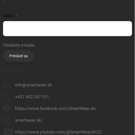
EMAIL
Vložením e-mailu
súhlasíte so spracúvaním osobných údajov
Prihlásiť sa
KONTAKT
info
@
smartwear.sk
+421 902 287 531
https://www.facebook.com/SmartWear.sk/
smartwear.sk/
https://www.youtube.com/@SmartWearSKCZ