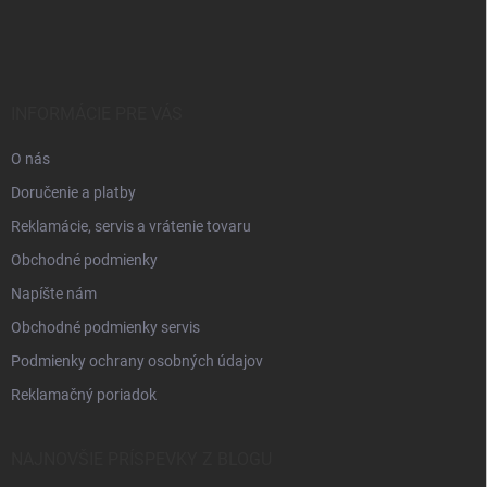
á
p
ä
t
i
INFORMÁCIE PRE VÁS
e
O nás
Doručenie a platby
Reklamácie, servis a vrátenie tovaru
Obchodné podmienky
Napíšte nám
Obchodné podmienky servis
Podmienky ochrany osobných údajov
Reklamačný poriadok
NAJNOVŠIE PRÍSPEVKY Z BLOGU