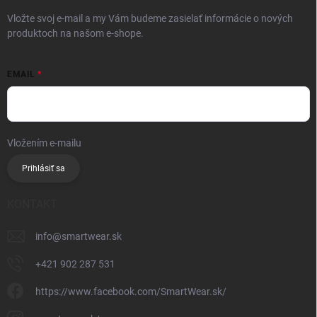
Vložte svoj e-mail a my Vám budeme zasielať informácie o nových
produktoch na našom e-shope.
EMAIL
Vložením e-mailu
súhlasíte so spracúvaním osobných údajov
Prihlásiť sa
KONTAKT
info
@
smartwear.sk
+421 902 287 531
https://www.facebook.com/SmartWear.sk/