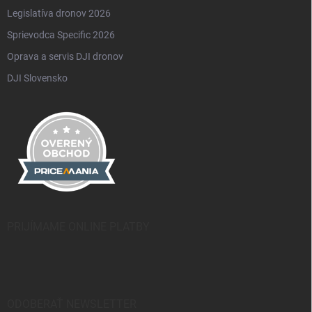
Legislatíva dronov 2026
Sprievodca Specific 2026
Oprava a servis DJI dronov
DJI Slovensko
PRIJÍMAME ONLINE PLATBY
ODOBERAŤ NEWSLETTER