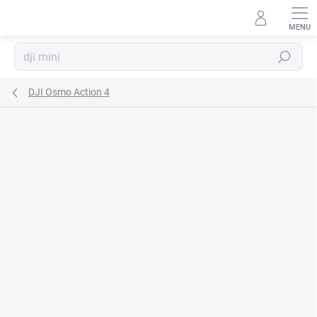
Prejsť
na
obsah
Hľadať
DJI Osmo Action 4