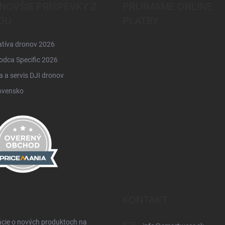
NOVŠIE PRÍSPEVKY Z
PRIJÍMAME ONLINE
GU
PLATBY
atíva dronov 2026
odca Specific 2026
 a servis DJI dronov
ovensko
KONTAKT
ácie o nových produktoch na