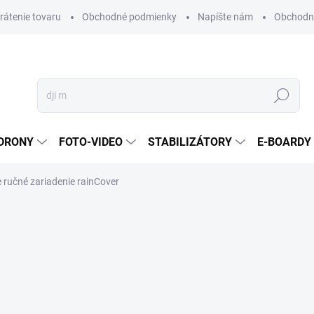
vrátenie tovaru
Obchodné podmienky
Napíšte nám
Obchodné
Hľadať
DRONY
FOTO-VIDEO
STABILIZÁTORY
E-BOARDY
ručné zariadenie rainCover