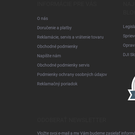
ä
INFORMÁCIE PRE VÁS
NAJ
t
BLO
i
O nás
e
Legisl
Doručenie a platby
Spriev
Reklamácie, servis a vrátenie tovaru
Oprava
Obchodné podmienky
DJI Sl
Napíšte nám
Obchodné podmienky servis
Podmienky ochrany osobných údajov
Reklamačný poriadok
ODOBERAŤ NEWSLETTER
Vložte svoj e-mail a my Vám budeme zasielať inform