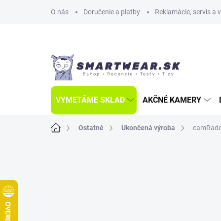
Prejsť
O nás
Doručenie a platby
Reklamácie, servis a 
na
obsah
VYMETÁME SKLAD
AKČNÉ KAMERY
Domov
Ostatné
Ukončená výroba
camRade 