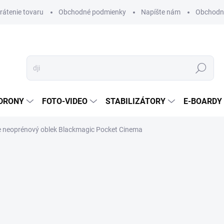
vrátenie tovaru
Obchodné podmienky
Napíšte nám
Obchodné
Hľadať
DRONY
FOTO-VIDEO
STABILIZÁTORY
E-BOARDY
neoprénový oblek Blackmagic Pocket Cinema