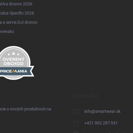
atíva dronov 2026
odca Specific 2026
 a servis DJI dronov
ovensko
KONTAKT
ácie o nových produktoch na
info
@
smartwear.sk
+421 902 287 531