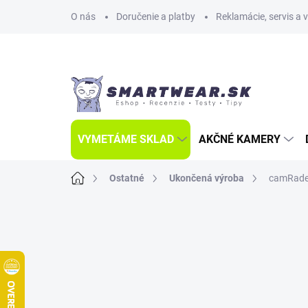
Prejsť
O nás
Doručenie a platby
Reklamácie, servis a 
na
obsah
VYMETÁME SKLAD
AKČNÉ KAMERY
Domov
Ostatné
Ukončená výroba
camRade 