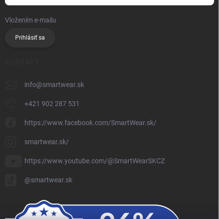
Vložením e-mailu
súhlasíte so spracúvaním osobných údajov
Prihlásiť sa
KONTAKT
info
@
smartwear.sk
+421 902 287 531
https://www.facebook.com/SmartWear.sk/
smartwear.sk/
https://www.youtube.com/@SmartWearSKCZ
@smartwear.sk