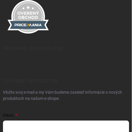
PRIJÍMAME ONLINE PLATBY
ODOBERAŤ NEWSLETTER
Vložte svoj e-mail a my Vám budeme zasielať informácie o nových
produktoch na našom e-shope.
EMAIL