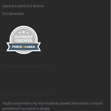
Oprava a servis DJI dronov
DJI Slovensko
PRIJÍMAME ONLINE PLATBY
ODOBERAŤ NEWSLETTER
Vložte svoj e-mail a my Vám budeme zasielať informácie o nových
produktoch na našom e-shope.