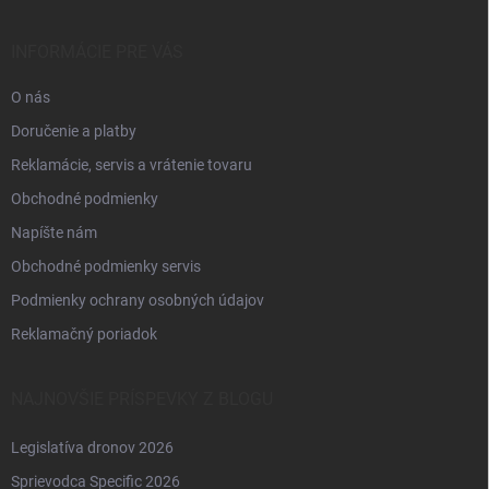
ä
t
i
INFORMÁCIE PRE VÁS
e
O nás
Doručenie a platby
Reklamácie, servis a vrátenie tovaru
Obchodné podmienky
Napíšte nám
Obchodné podmienky servis
Podmienky ochrany osobných údajov
Reklamačný poriadok
NAJNOVŠIE PRÍSPEVKY Z BLOGU
Legislatíva dronov 2026
Sprievodca Specific 2026