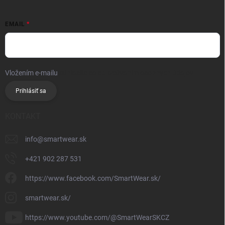
EMAIL
Vložením e-mailu
súhlasíte so spracúvaním osobných údajov
Prihlásiť sa
KONTAKT
info
@
smartwear.sk
+421 902 287 531
https://www.facebook.com/SmartWear.sk/
smartwear.sk/
https://www.youtube.com/@SmartWearSKCZ