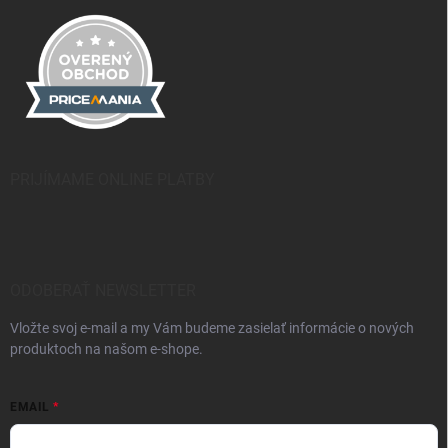
PRIJÍMAME ONLINE PLATBY
ODOBERAŤ NEWSLETTER
Vložte svoj e-mail a my Vám budeme zasielať informácie o nových
produktoch na našom e-shope.
EMAIL