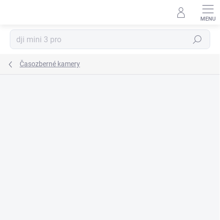
Prejsť
na
obsah
Hľadať
Časozberné kamery