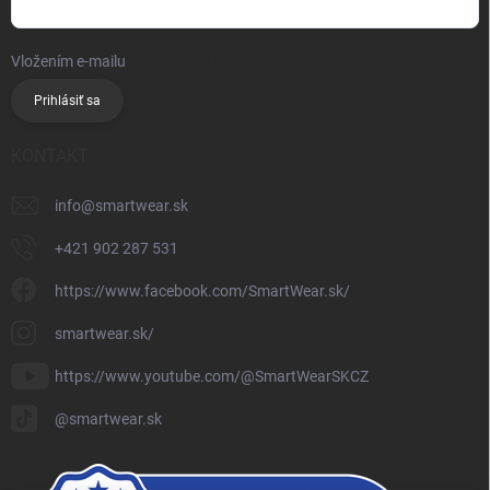
Vložením e-mailu
súhlasíte so spracúvaním osobných údajov
Prihlásiť sa
KONTAKT
info
@
smartwear.sk
+421 902 287 531
https://www.facebook.com/SmartWear.sk/
smartwear.sk/
https://www.youtube.com/@SmartWearSKCZ
@smartwear.sk