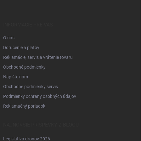
p
ä
t
i
INFORMÁCIE PRE VÁS
e
O nás
Doručenie a platby
Reklamácie, servis a vrátenie tovaru
Obchodné podmienky
Napíšte nám
Obchodné podmienky servis
Podmienky ochrany osobných údajov
Reklamačný poriadok
NAJNOVŠIE PRÍSPEVKY Z BLOGU
Legislatíva dronov 2026