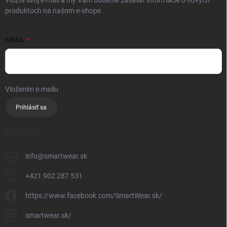
Vložte svoj e-mail a my Vám budeme zasielať informácie o nových
produktoch na našom e-shope.
EMAIL
Vložením e-mailu
súhlasíte so spracúvaním osobných údajov
Prihlásiť sa
KONTAKT
info
@
smartwear.sk
+421 902 287 531
https://www.facebook.com/SmartWear.sk/
smartwear.sk/