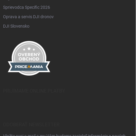
Sprievodca Specific 2026
Oprava a servis DJI dronov
DJI Slovensko
PRIJÍMAME ONLINE PLATBY
ODOBERAŤ NEWSLETTER