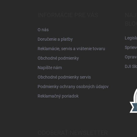
p
ä
INFORMÁCIE PRE VÁS
NAJ
t
BLO
i
O nás
e
Legisl
Doručenie a platby
Spriev
Reklamácie, servis a vrátenie tovaru
Oprava
Obchodné podmienky
DJI Sl
Napíšte nám
Obchodné podmienky servis
Podmienky ochrany osobných údajov
Reklamačný poriadok
ODOBERAŤ NEWSLETTER