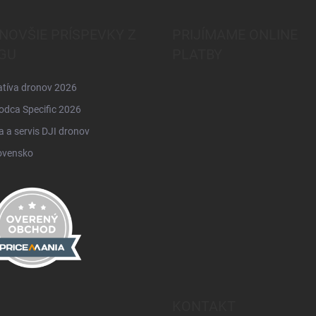
NOVŠIE PRÍSPEVKY Z
PRIJÍMAME ONLINE
GU
PLATBY
atíva dronov 2026
odca Specific 2026
 a servis DJI dronov
ovensko
KONTAKT