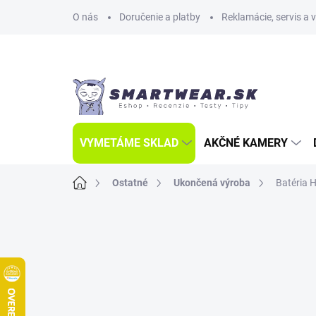
Prejsť
O nás
Doručenie a platby
Reklamácie, servis a 
na
obsah
VYMETÁME SKLAD
AKČNÉ KAMERY
Domov
Ostatné
Ukončená výroba
Batéria 