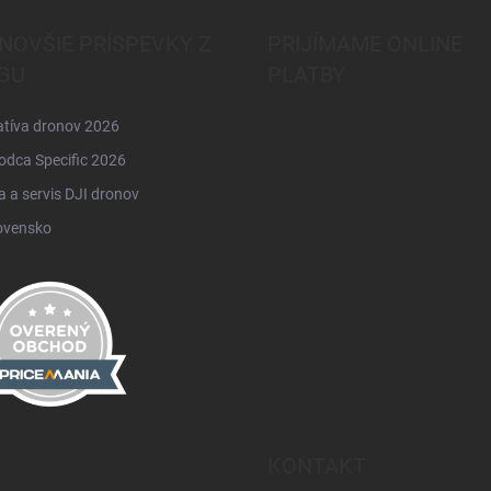
NOVŠIE PRÍSPEVKY Z
PRIJÍMAME ONLINE
GU
PLATBY
atíva dronov 2026
odca Specific 2026
 a servis DJI dronov
ovensko
KONTAKT