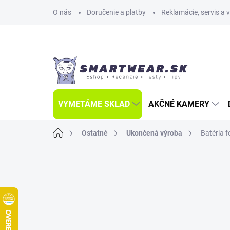
Prejsť
O nás
Doručenie a platby
Reklamácie, servis a 
na
obsah
VYMETÁME SKLAD
AKČNÉ KAMERY
Domov
Ostatné
Ukončená výroba
Batéria 