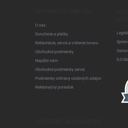
p
ä
INFORMÁCIE PRE VÁS
NAJ
t
BLO
i
O nás
e
Legisl
Doručenie a platby
Spriev
Reklamácie, servis a vrátenie tovaru
Oprava
Obchodné podmienky
DJI Sl
Napíšte nám
Obchodné podmienky servis
Podmienky ochrany osobných údajov
Reklamačný poriadok
ODOBERAŤ NEWSLETTER