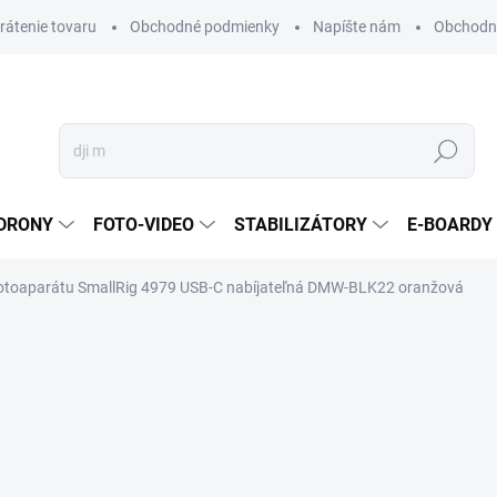
vrátenie tovaru
Obchodné podmienky
Napíšte nám
Obchodné
Hľadať
DRONY
FOTO-VIDEO
STABILIZÁTORY
E-BOARDY
fotoaparátu SmallRig 4979 USB-C nabíjateľná DMW-BLK22 oranžová