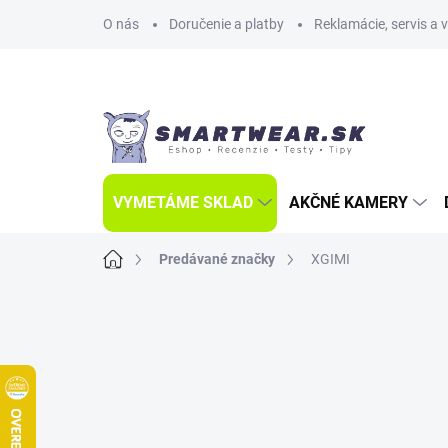
Prejsť
O nás
Doručenie a platby
Reklamácie, servis a 
na
obsah
VYMETÁME SKLAD
AKČNÉ KAMERY
Domov
Predávané značky
XGIMI