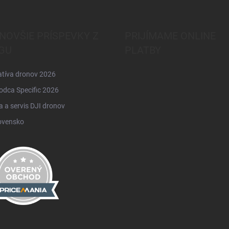
NOVŠIE PRÍSPEVKY Z
PRIJÍMAME ONLINE
GU
PLATBY
atíva dronov 2026
odca Specific 2026
 a servis DJI dronov
ovensko