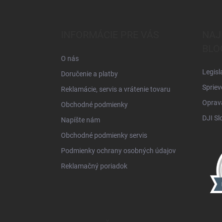
á
p
ä
INFORMÁCIE PRE VÁS
NAJ
t
BLO
i
O nás
e
Legisl
Doručenie a platby
Spriev
Reklamácie, servis a vrátenie tovaru
Oprava
Obchodné podmienky
DJI Sl
Napíšte nám
Obchodné podmienky servis
Podmienky ochrany osobných údajov
Reklamačný poriadok