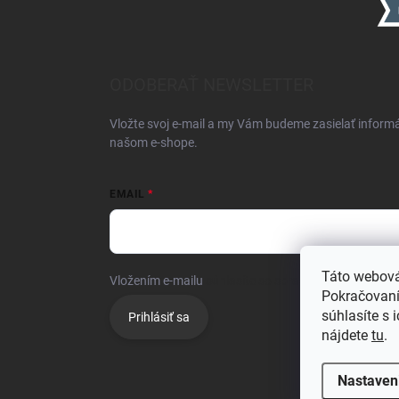
ODOBERAŤ NEWSLETTER
Vložte svoj e-mail a my Vám budeme zasielať inform
našom e-shope.
EMAIL
Táto webová
Vložením e-mailu
súhlasíte so spracúvaním osobnýc
Pokračovaním
súhlasíte s 
Prihlásiť sa
nájdete
tu
.
Nastaven