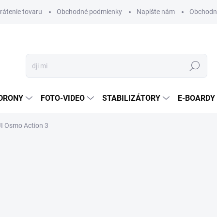
vrátenie tovaru
Obchodné podmienky
Napíšte nám
Obchodné
Hľadať
DRONY
FOTO-VIDEO
STABILIZÁTORY
E-BOARDY
I Osmo Action 3