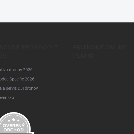
NOVŠIE PRÍSPEVKY Z
PRIJÍMAME ONLINE
GU
PLATBY
atíva dronov 2026
odca Specific 2026
 a servis DJI dronov
ovensko