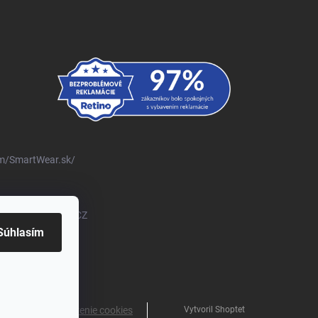
m/SmartWear.sk/
om/@SmartWearSKCZ
Súhlasím
Vytvoril Shoptet
ené.
Upraviť nastavenie cookies