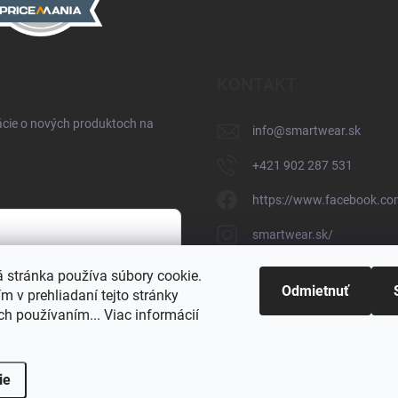
KONTAKT
ácie o nových produktoch na
info
@
smartwear.sk
+421 902 287 531
https://www.facebook.co
smartwear.sk/
https://www.youtube.c
 stránka používa súbory cookie.
h údajov
Odmietnuť
 v prehliadaní tejto stránky
@smartwear.sk
ich používaním... Viac informácií
ie
Copyright 2026
SmartWear - Eshop
. Všetky práva vyhrad