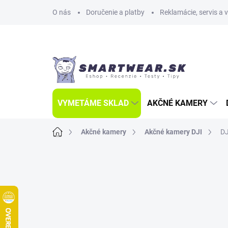
Prejsť
O nás
Doručenie a platby
Reklamácie, servis a 
na
obsah
VYMETÁME SKLAD
AKČNÉ KAMERY
Domov
Akčné kamery
Akčné kamery DJI
DJ