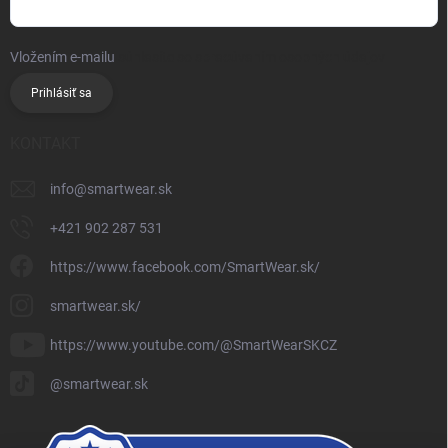
Vložením e-mailu
súhlasíte so spracúvaním osobných údajov
Prihlásiť sa
KONTAKT
info
@
smartwear.sk
+421 902 287 531
https://www.facebook.com/SmartWear.sk/
smartwear.sk/
https://www.youtube.com/@SmartWearSKCZ
@smartwear.sk